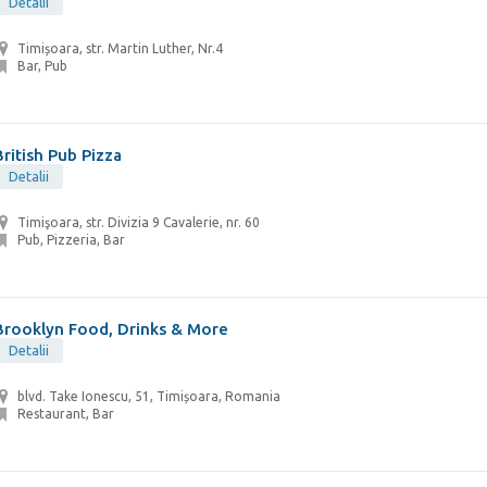
Detalii
Timișoara, str. Martin Luther, Nr.4
Bar, Pub
British Pub Pizza
Detalii
Timişoara, str. Divizia 9 Cavalerie, nr. 60
Pub, Pizzeria, Bar
Brooklyn Food, Drinks & More
Detalii
blvd. Take Ionescu, 51, Timișoara, Romania
Restaurant, Bar