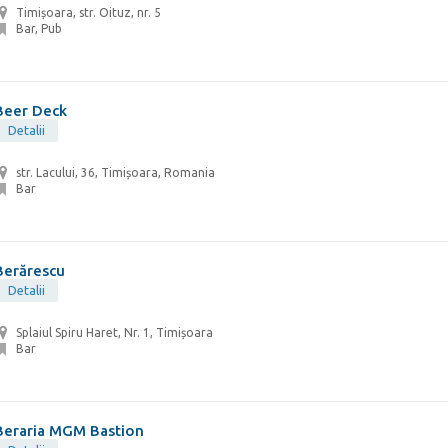
Timișoara, str. Oituz, nr. 5
Bar, Pub
Beer Deck
Detalii
str. Lacului, 36, Timișoara, Romania
Bar
Berărescu
Detalii
Splaiul Spiru Haret, Nr. 1, Timișoara
Bar
Beraria MGM Bastion