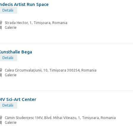
Indecis Artist Run Space
Detalii
Strada Hector, 1, Timișoara, Romania
Galerie
Kunsthalle Bega
Detalii
Calea Circumvalațiunii, 10, Timișoara 300254, Romania
Galerie
MV Sci-Art Center
Detalii
Cămin Studențesc 1MV, Blvd. Mihai Viteazu, 1, Timișoara, Romania
Galerie