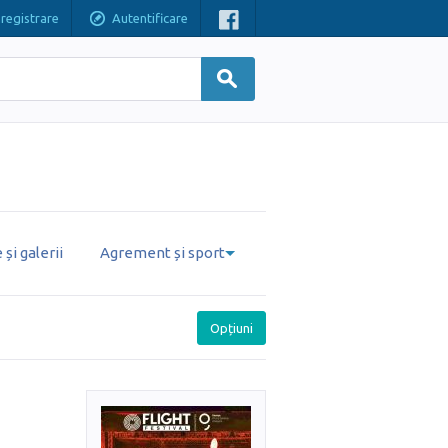
nregistrare
Autentificare
și galerii
Agrement și sport
Opțiuni