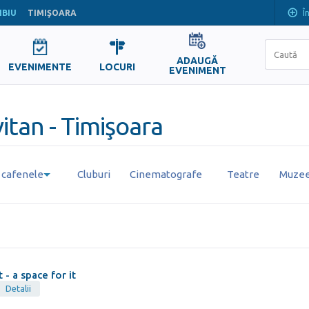
Î
IBIU
TIMIŞOARA
ADAUGĂ
EVENIMENTE
LOCURI
EVENIMENT
itan - Timişoara
i cafenele
Cluburi
Cinematografe
Teatre
Muzee 
!t - a space for it
Detalii