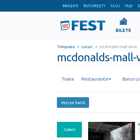
BRAŞOV
BUCUREŞTI
CLUJ
IAŞI
S
BILETE
Timişoara
Locuri
mcdonalds-mall-vitan
mcdonalds-mall-v
Toate
Restaurante
Baruri ș
Vezi pe hartă
Galerii