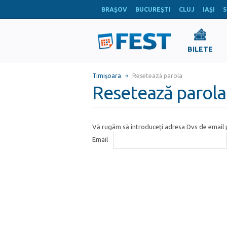
BRAŞOV
BUCUREŞTI
CLUJ
IAŞI
S
BILETE
Timişoara
Resetează parola
Resetează parola
Vă rugăm să introduceți adresa Dvs de email p
Email