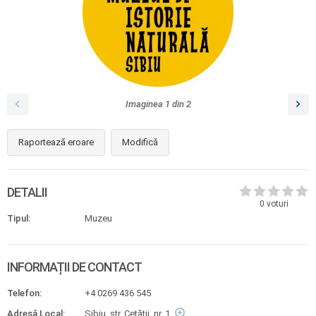
Imaginea
1
din
2
Raportează eroare
Modifică
DETALII
0
voturi
Tipul:
Muzeu
INFORMAȚII DE CONTACT
Telefon:
+4 0269 436 545
Adresă Local:
Sibiu, str. Cetăţii, nr. 1