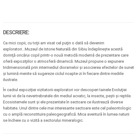
DESCRIERE:
Ca mici copii, cu toţii am visat cel puţin o dată să devenim
exploratori...Muzeul de Istorie Naturală din Sibiu îndeplineşte acestă
dorinţă oricărui copil printr-o nouă metodă modernă de prezentare care
oferă expoziţiilor o atmosferă dinamică. Muzeul propune o expunere
tridimensională prin intermediul dioramelor şi asocierea efectelor de sunet
şi lumină menite să sugereze ciclul noapte-zi în fiecare dintre mediile
ilustrate.
În cadrul expoziţiei vizitatorii-exploratori vor descoperi tainele Evoluţiei
lumii vii de la nevertrebratele din mediul acvatic, la insecte, peşti şi reptile.
Ecosistemele sunt şi ele prezentate în sectoare ce ilustrează diverse
habitate. Unul dintre cele mai interesante sectoare este cel paleontologic
cu o amplă reconstituire paleogeografică. Mica aventură în lumea naturii
se încheie cu o vizită a sectorului mineralogic.