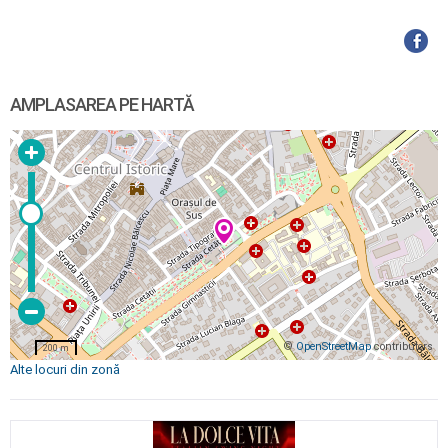
AMPLASAREA PE HARTĂ
©
OpenStreetMap
contributors
200 m
Alte locuri din zonă