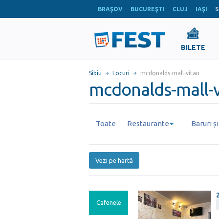
BRAŞOV
BUCUREŞTI
CLUJ
IAŞI
S
BILETE
Sibiu
Locuri
mcdonalds-mall-vitan
mcdonalds-mall-vi
Toate
Restaurante
Baruri ș
Vezi pe hartă
Cafenele