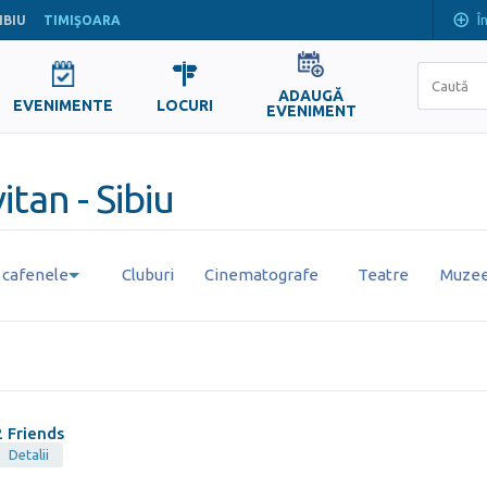
Î
IBIU
TIMIŞOARA
ADAUGĂ
EVENIMENTE
LOCURI
EVENIMENT
tan - Sibiu
i cafenele
Cluburi
Cinematografe
Teatre
Muzee 
2 Friends
Detalii