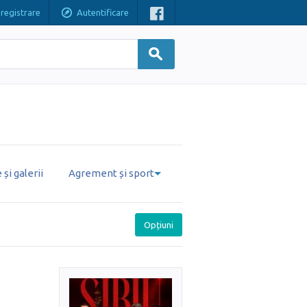
nregistrare
Autentificare
și galerii
Agrement și sport
Opțiuni