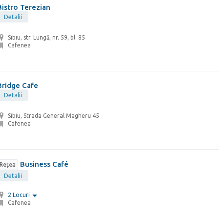
Bistro Terezian
Detalii
Sibiu, str. Lungă, nr. 59, bl. 85
Cafenea
Bridge Cafe
Detalii
Sibiu, Strada General Magheru 45
Cafenea
Business Café
Rețea
Detalii
2 Locuri
Cafenea