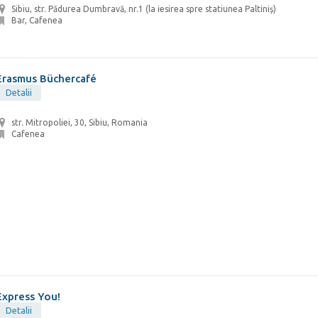
Sibiu, str. Pădurea Dumbravă, nr.1 (la iesirea spre statiunea Paltiniș)
Bar, Cafenea
Erasmus Büchercafé
Detalii
str. Mitropoliei, 30, Sibiu, Romania
Cafenea
Express You!
Detalii