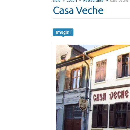
Sibiu
Locuri
Restaurante
Casa Veche
Casa Veche
Imagini