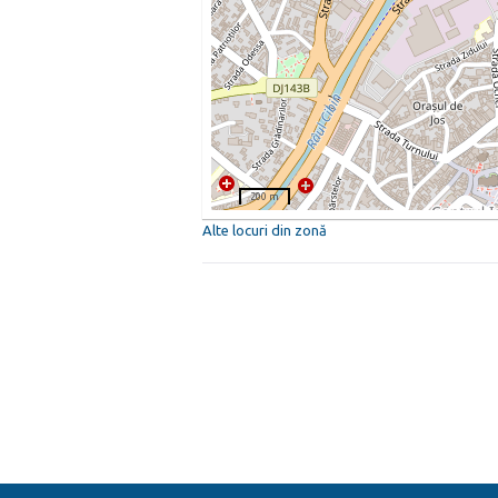
200 m
Alte locuri din zonă