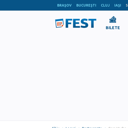
BRAŞOV
BUCUREŞTI
CLUJ
IAŞI
S
BILETE