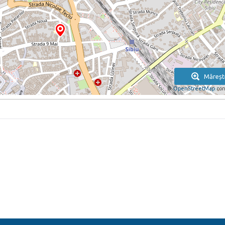
Măreșt
©
OpenStreetMap
con