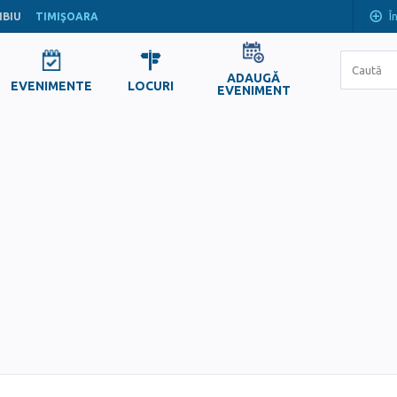
Î
IBIU
TIMIŞOARA
ADAUGĂ
EVENIMENTE
LOCURI
EVENIMENT