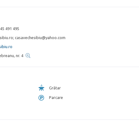
745 491 495
ibiu.ro; casavechesibiu@yahoo.com
ibiu.ro
Rebreanu, nr. 4
Grătar
Parcare