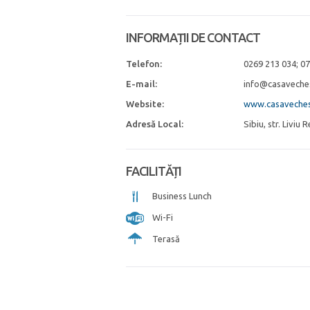
INFORMAȚII DE CONTACT
Telefon:
0269 213 034; 0
E-mail:
info@casaveches
Website:
www.casaveches
Adresă Local:
Sibiu, str. Liviu 
FACILITĂȚI
Business Lunch
Wi-Fi
Terasă