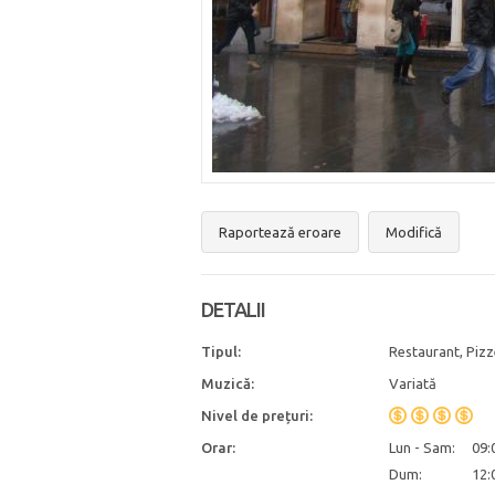
Raportează eroare
Modifică
DETALII
Tipul:
Restaurant, Pizz
Muzică:
Variată
Nivel de prețuri:
Orar:
Lun - Sam:
09:
Dum:
12: