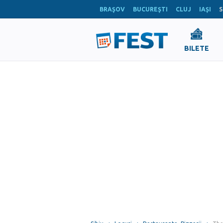
BRAŞOV
BUCUREŞTI
CLUJ
IAŞI
S
BILETE