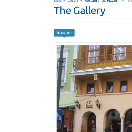
Sibiu
Locuri
Restaurante
,
Pizzerii
The
The Gallery
Imagini