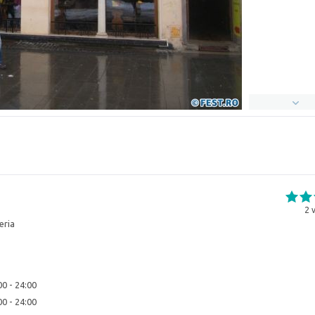
2
v
eria
00 - 24:00
00 - 24:00