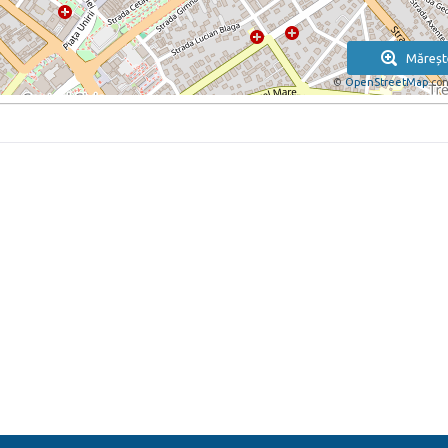
Măreșt
©
OpenStreetMap
con