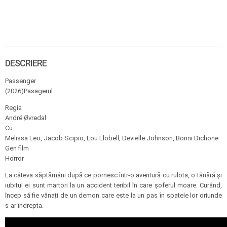
DESCRIERE
Passenger
(2026)Pasagerul
Regia
André Øvredal
Cu
Melissa Leo, Jacob Scipio, Lou Llobell, Devielle Johnson, Bonni Dichone
Gen film
Horror
La câteva săptămâni după ce pornesc într-o aventură cu rulota, o tânără și
iubitul ei sunt martori la un accident teribil în care șoferul moare. Curând,
încep să fie vânați de un demon care este la un pas în spatele lor oriunde
s-ar îndrepta.