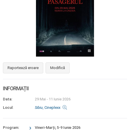
Raportează eroare
Modifică
INFORMAȚII
Data:
29 Mai
-
11 Iunie 2026
Locul:
Sibiu
, Cineplexx
Program:
Vineri-Marți, 5-9 Iunie 2026