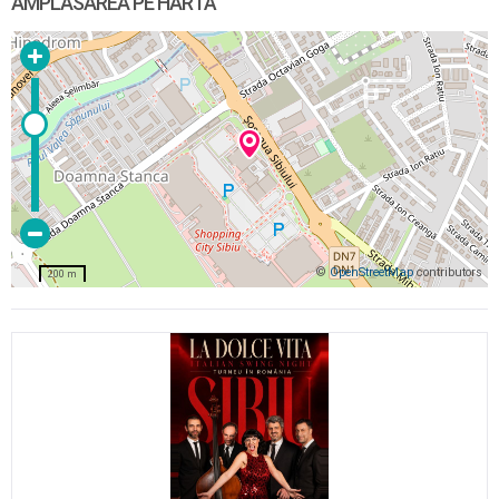
AMPLASAREA PE HARTĂ
©
OpenStreetMap
contributors
200 m