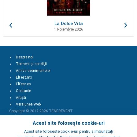
La Dolce Vita
1 Noiembrie 2026
Despre noi
Termeni și condiții
Arhiva evenimentelor
ElFest.mx
ElFest.es
Contacte
Artiști
Versiunea Web
Copyright © 2012-2026
TENEREVENT
Acest site folosește cookie-uri
Adaugă Eveniment
Acest site foloseste cookie-uri pentru a îmbunătăți