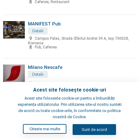
Cafenea, Restaurant
MANIFEST Pub
Detalii
Campus Palas, Strada Sfântul Andrei 39 A, Iași 700028,
Romania
Pub, Cafenea
Milano Nescafe
Detalii
Iulius Mall ,Tudor Vladimirescu
Cafenea
Acest site folosește cookie-uri
Acest site foloseste cookie-uri pentru a îmbunătăți
experiența utilizatorului. Prin utilizarea site-ul nostru sunteti
Negru Zi - coffee & arts
de acord cu toate cookie-urile, în conformitate cu politica
noastră de Cookie.
Detalii
str. Costache Negruzzi, 8, Iași, Romania
Citeste mai multe
Sunt de acord
Cafenea