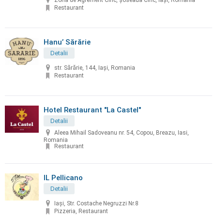
Zona de Agrement Ciric, șoseaua Ciric, Iași, Romania
Restaurant
Hanu’ Sărărie
Detalii
str. Sărărie, 144, Iași, Romania
Restaurant
Hotel Restaurant "La Castel"
Detalii
Aleea Mihail Sadoveanu nr. 54, Copou, Breazu, Iasi,
Romania
Restaurant
IL Pellicano
Detalii
Iași, Str. Costache Negruzzi Nr.8
Pizzeria, Restaurant