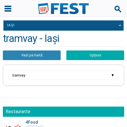
IAŞI
tramvay - Iaşi
Vezi pe hartă
Opțiuni
tramvay
▼
Restaurante
4Food