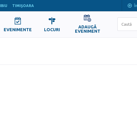
Î
IBIU
TIMIŞOARA
ADAUGĂ
EVENIMENTE
LOCURI
EVENIMENT