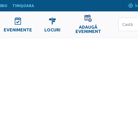
Î
IBIU
TIMIŞOARA
ADAUGĂ
EVENIMENTE
LOCURI
EVENIMENT