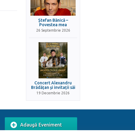
Ștefan Bănică –
Povestea mea
26 Septembrie 2026
Concert Alexandru
Brădățan și invitații săi
19 Decembrie 2026
Adaugă Eveniment