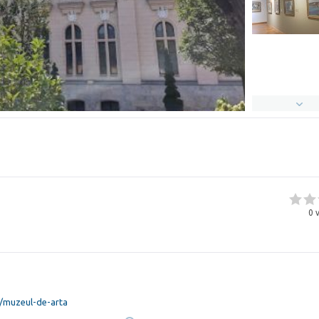
0
v
ro/muzeul-de-arta