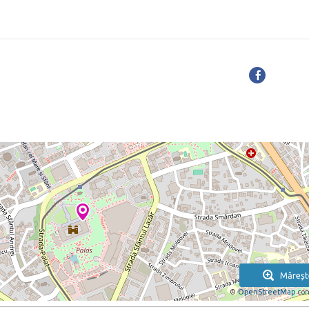
Măreșt
©
OpenStreetMap
con