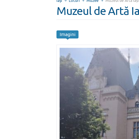
Iaşi
Locuri
Muzee
Muzeul de Artă Iași
Muzeul de Artă Ia
Imagini