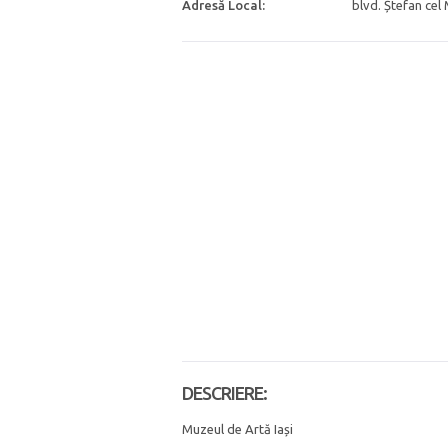
Adresă Local:
blvd. Ștefan cel 
DESCRIERE:
Muzeul de Artă Iași