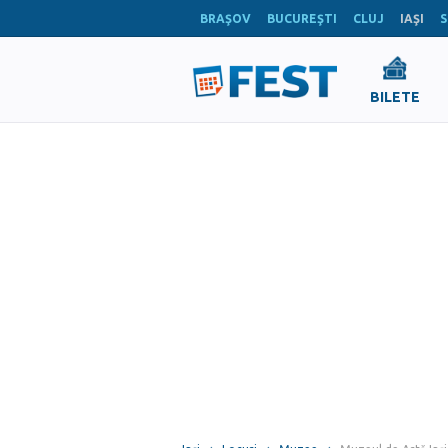
BRAŞOV
BUCUREŞTI
CLUJ
IAŞI
S
BILETE