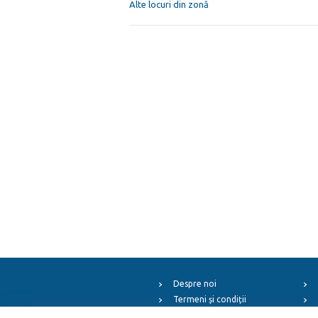
Alte locuri din zonă
Despre noi
Termeni și condiții
Arhiva evenimentelor