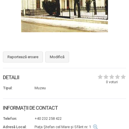
Raportează eroare
Modifică
DETALII
0
voturi
Tipul:
Muzeu
INFORMAȚII DE CONTACT
Telefon:
+40 232 258 422
Adresă Local:
Piața Ștefan cel Mare și Sfânt nr. 1