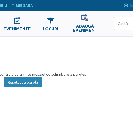
Î
IBIU
TIMIŞOARA
ADAUGĂ
EVENIMENTE
LOCURI
EVENIMENT
entru a vă trimite mesajul de schimbare a parolei.
Resetează parola