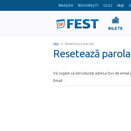
BRAŞOV
BUCUREŞTI
CLUJ
IAŞI
S
BILETE
Iaşi
Resetează parola
Resetează parola
Vă rugăm să introduceți adresa Dvs de email p
Email