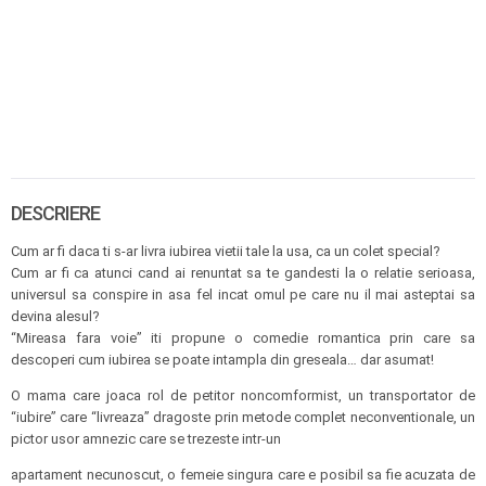
DESCRIERE
Cum ar fi daca ti s-ar livra iubirea vietii tale la usa, ca un colet special?
Cum ar fi ca atunci cand ai renuntat sa te gandesti la o relatie serioasa,
universul sa conspire in asa fel incat omul pe care nu il mai asteptai sa
devina alesul?
“Mireasa fara voie” iti propune o comedie romantica prin care sa
descoperi cum iubirea se poate intampla din greseala… dar asumat!
O mama care joaca rol de petitor noncomformist, un transportator de
“iubire” care “livreaza” dragoste prin metode complet neconventionale, un
pictor usor amnezic care se trezeste intr-un
apartament necunoscut, o femeie singura care e posibil sa fie acuzata de