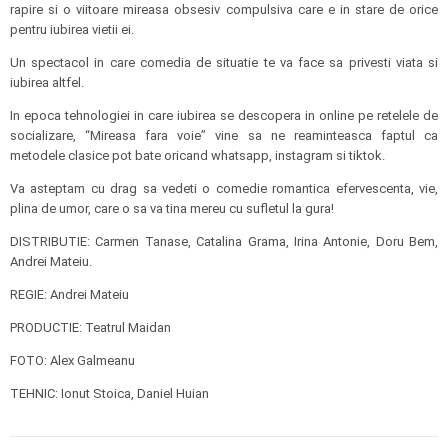
rapire si o viitoare mireasa obsesiv compulsiva care e in stare de orice
pentru iubirea vietii ei.
Un spectacol in care comedia de situatie te va face sa privesti viata si
iubirea altfel.
In epoca tehnologiei in care iubirea se descopera in online pe retelele de
socializare, “Mireasa fara voie” vine sa ne reaminteasca faptul ca
metodele clasice pot bate oricand whatsapp, instagram si tiktok.
Va asteptam cu drag sa vedeti o comedie romantica efervescenta, vie,
plina de umor, care o sa va tina mereu cu sufletul la gura!
DISTRIBUTIE: Carmen Tanase, Catalina Grama, Irina Antonie, Doru Bem,
Andrei Mateiu.
REGIE: Andrei Mateiu
PRODUCTIE: Teatrul Maidan
FOTO: Alex Galmeanu
TEHNIC: Ionut Stoica, Daniel Huian