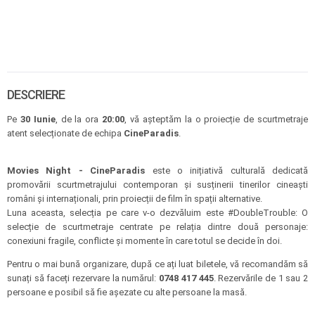
DESCRIERE
Pe
30 Iunie
, de la ora
20:00
, vă așteptăm la o proiecție de scurtmetraje
atent selecționate de echipa
CineParadis
.
Movies Night - CineParadis
este o inițiativă culturală dedicată
promovării scurtmetrajului contemporan și susținerii tinerilor cineaști
români și internaționali, prin proiecții de film în spații alternative.
Luna aceasta, selecția pe care v-o dezvăluim este #DoubleTrouble: O
selecție de scurtmetraje centrate pe relația dintre două personaje:
conexiuni fragile, conflicte și momente în care totul se decide în doi.
Pentru o mai bună organizare, după ce ați luat biletele, vă recomandăm să
sunați să faceți rezervare la numărul:
0748 417 445
. Rezervările de 1 sau 2
persoane e posibil să fie așezate cu alte persoane la masă.