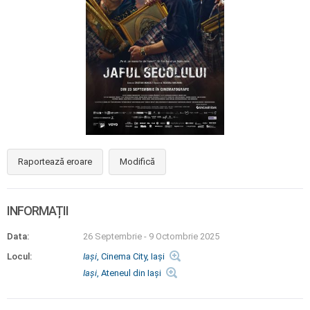
Raportează eroare
Modifică
INFORMAȚII
Data:
26 Septembrie
-
9 Octombrie 2025
Locul:
Iaşi
, Cinema City, Iaşi
Iaşi
, Ateneul din Iași