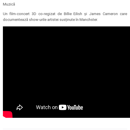
Muzică
Un film-concert 3D co-regizat de Billie Eilish și James Cameron care
documentează show-urile artistei susținute în Manchster.