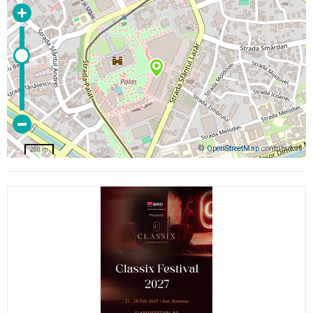
©
OpenStreetMap
contributors
200 m