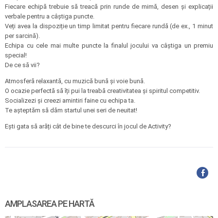
Fiecare echipă trebuie să treacă prin runde de mimă, desen și explicații
verbale pentru a câștiga puncte.
Veți avea la dispoziție un timp limitat pentru fiecare rundă (de ex., 1 minut
per sarcină).
Echipa cu cele mai multe puncte la finalul jocului va câștiga un premiu
special!
De ce să vii?
Atmosferă relaxantă, cu muzică bună și voie bună.
O ocazie perfectă să îți pui la treabă creativitatea și spiritul competitiv.
Socializezi și creezi amintiri faine cu echipa ta.
Te așteptăm să dăm startul unei seri de neuitat!
Ești gata să arăți cât de bine te descurci în jocul de Activity?
AMPLASAREA PE HARTĂ