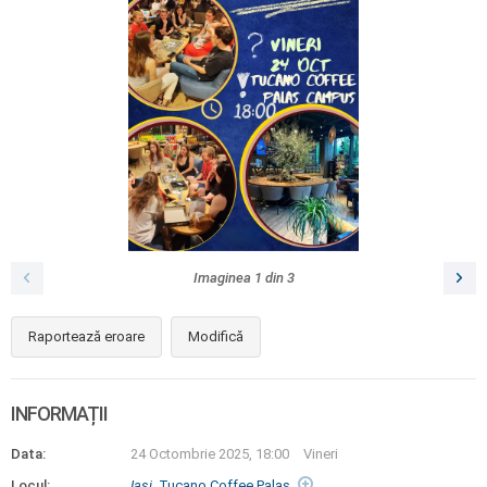
Imaginea
1
din
3
Raportează eroare
Modifică
INFORMAȚII
Data:
24 Octombrie 2025, 18:00
Vineri
Locul:
Iaşi
, Tucano Coffee Palas