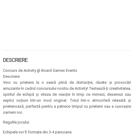
DESCRIERE
Concurs de Activity @ Board Games Events
Descriere:
Vino cu prietenii la o seară plină de distracție, râsete și provocări
amuzante în cadrul concursului nostru de Activity! Testează-ți creativitatea,
spiritul de echipă și viteza de reacție în timp ce mimezi, desenezi sau
explici noțiuni într-un mod original. Totul într-o atmosferă relaxată și
prietenoasă, perfectă pentru a petrece timpul cu prietenii sau a cunoaște
oameni noi.
Regulile jocului:
Echipele vor fi formate din 3-4 persoane.