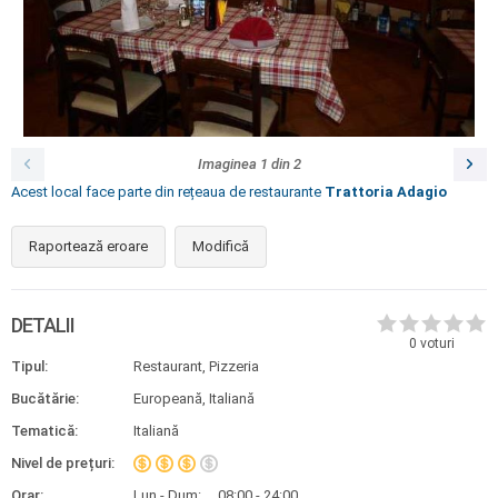
Imaginea
1
din
2
Acest local face parte din rețeaua de restaurante
Trattoria Adagio
Raportează eroare
Modifică
DETALII
0
voturi
Tipul:
Restaurant, Pizzeria
Bucătărie:
Europeană, Italiană
Tematică:
Italiană
Nivel de prețuri:
Orar:
Lun - Dum:
08:00 - 24:00