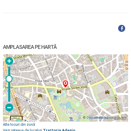
AMPLASAREA PE HARTĂ
©
OpenStreetMap
contributors
200 m
Alte locuri din zonă
Vezi rețeaua de localuri
Trattoria Adagio