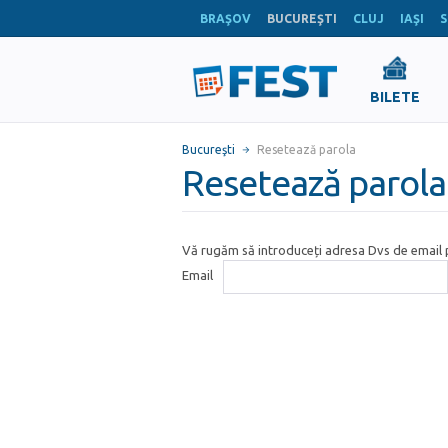
BRAŞOV
BUCUREŞTI
CLUJ
IAŞI
S
BILETE
Bucureşti
Resetează parola
Resetează parola
Vă rugăm să introduceți adresa Dvs de email p
Email