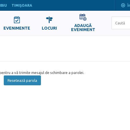
Î
IBIU
TIMIŞOARA
ADAUGĂ
EVENIMENTE
LOCURI
EVENIMENT
entru a vă trimite mesajul de schimbare a parolei.
Resetează parola