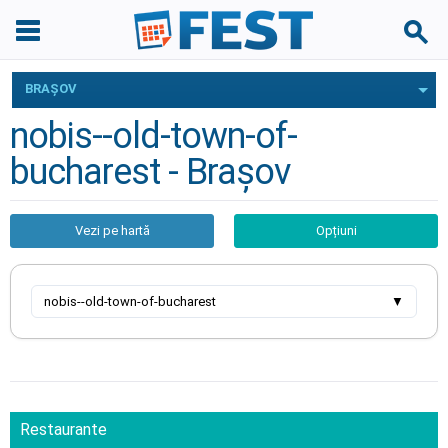
BRAŞOV
nobis--old-town-of-
bucharest - Braşov
Vezi pe hartă
Opțiuni
nobis--old-town-of-bucharest
▼
Restaurante