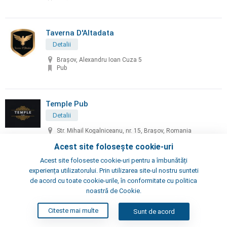
Taverna D'Altadata
Detalii
Brașov, Alexandru Ioan Cuza 5
Pub
Temple Pub
Detalii
Str. Mihail Kogalniceanu, nr. 15, Brașov, Romania
Pub
Acest site folosește cookie-uri
Acest site foloseste cookie-uri pentru a îmbunătăți
experiența utilizatorului. Prin utilizarea site-ul nostru sunteti
The Jar - Meeting Point Bar
de acord cu toate cookie-urile, în conformitate cu politica
Detalii
noastră de Cookie.
Brașov, Str. Republicii nr. 42
Pub, Bar
Citeste mai multe
Sunt de acord