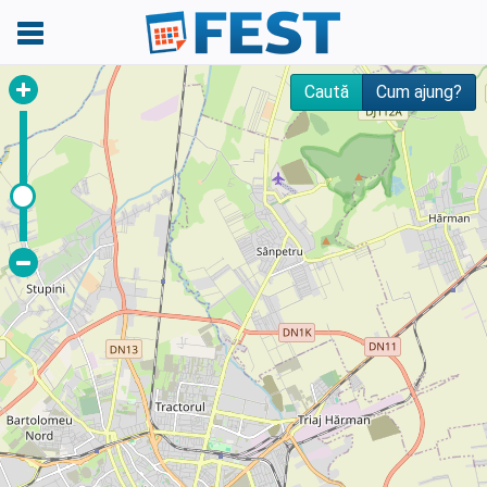
BRAŞOV
Caută
Cum ajung?